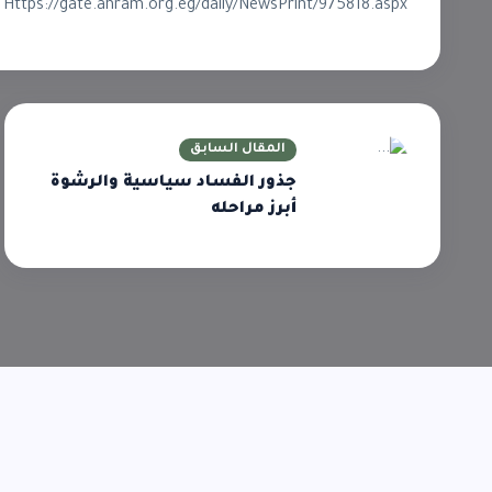
https://gate.ahram.org.eg/daily/NewsPrint/975818.aspx
المقال السابق
جذور الفساد سياسية والرشوة
أبرز مراحله